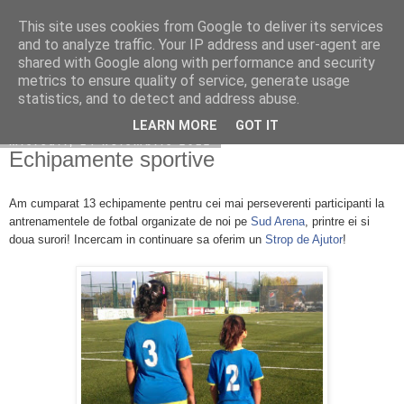
This site uses cookies from Google to deliver its services
Asociatia Strop de Ajutor
and to analyze traffic. Your IP address and user-agent are
shared with Google along with performance and security
metrics to ensure quality of service, generate usage
statistics, and to detect and address abuse.
▼
LEARN MORE
GOT IT
miercuri, 14 noiembrie 2012
Echipamente sportive
Am cumparat 13 echipamente pentru cei mai perseverenti participanti la
antrenamentele de fotbal organizate de noi pe
Sud Arena
, printre ei si
doua surori! Incercam in continuare sa oferim un
Strop de Ajutor
!