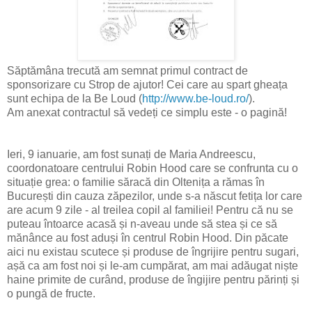
Săptămâna trecută am semnat primul contract de
sponsorizare cu Strop de ajutor! Cei care au spart gheața
sunt echipa de la Be Loud (
http://www.be-loud.ro/
).
Am anexat contractul să vedeți ce simplu este - o pagină!
Ieri, 9 ianuarie, am fost sunați de Maria Andreescu,
coordonatoare centrului Robin Hood care se confrunta cu o
situație grea: o familie săracă din Oltenița a rămas în
București din cauza zăpezilor, unde s-a născut fetița lor care
are acum 9 zile - al treilea copil al familiei! Pentru că nu se
puteau întoarce acasă și n-aveau unde să stea și ce să
mănânce au fost aduși în centrul Robin Hood. Din păcate
aici nu existau scutece și produse de îngrijire pentru sugari,
așă ca am fost noi și le-am cumpărat, am mai adăugat niște
haine primite de curând, produse de îngijire pentru părinți și
o pungă de fructe.